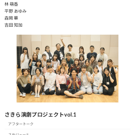
林 萌香
平野 あゆみ
森岡 華
吉田 知加
さきら演劇プロジェクトvol.1
アフタートーク
スケジュール