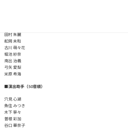
川原崎 彩乃
菊川 さら
岸 千尋
菖蒲 要
住本 晴香
田村 朱麗
舩岡 未和
古川 萌々花
堀池 紗奈
南出 治義
弓矢 愛梨
米原 希海
■
演出助手（50音順）
穴見 心湖
魚住 みつき
木下 寧々
曽根 彩加
谷口 華奈子