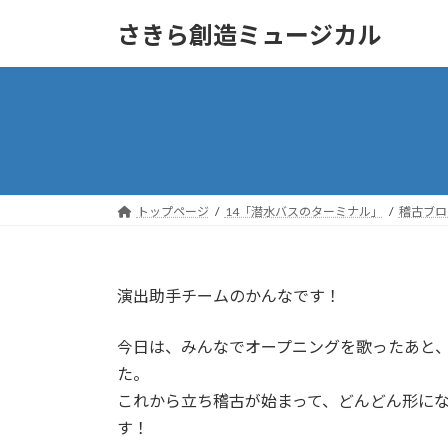
コ
ナ
さきら創造ミュージカル
ン
ビ
テ
ゲ
ン
ー
ツ
シ
へ
ョ
ス
ン
キ
に
ッ
移
トップページ
14「潜水バスのターミナル」
稽古ブロ
プ
動
演出助手チームのかんなです！
今日は、みんなでオープニングを歌ったあと
た。
これから立ち稽古が始まって、どんどん形にな
す！