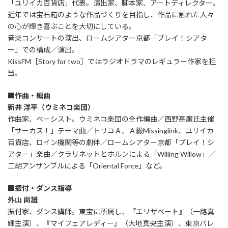
「ユリイカ百貨店」代表。演出家、脚本家、アートディレクター。
近年では宝石箱のような作品づくりを目指し、作品に触れた人々
の心が輝き喜ぶことを大切にしている。
音楽コンサートの演出、ロームシアター京都「プレイ！シアタ
ー」での構成／演出。
KissFM［Story for two］ではラジオドラマのレギュラー作家を担
当。
■作曲・編曲
新井 洋平（ウミネコ楽団）
作曲家、ベーシスト。ウミネコ楽団の全作編曲／西野亮廣氏主催
「サーカス！」テーマ曲／トリコＡ、Ａ級Missinglink、ユリイカ
百貨店、ロイン機関等の劇伴／ロームシアター京都「プレイ！シ
アター」楽曲／クラリネットとホルンによる「Willing Willow」／
二胡アンサンブルによる「Oriental Force」など。
■振付・ダンス指導
外山 尚雄
振付家、ダンス講師。東宝に所属し、『エリザベート』（一路真
輝主演）、『マイフェアレディー』（大地真央主演）、東京バレ