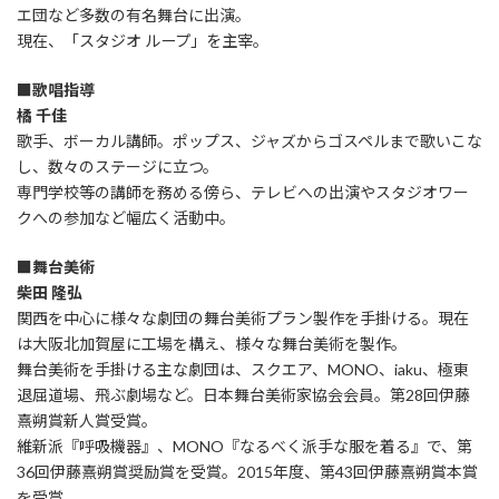
エ団など多数の有名舞台に出演。
現在、「スタジオ ループ」を主宰。
■歌唱指導
橘 千佳
歌手、ボーカル講師。ポップス、ジャズからゴスペルまで歌いこな
し、数々のステージに立つ。
専門学校等の講師を務める傍ら、テレビへの出演やスタジオワー
クへの参加など幅広く活動中。
■舞台美術
柴田 隆弘
関西を中心に様々な劇団の舞台美術プラン製作を手掛ける。現在
は大阪北加賀屋に工場を構え、様々な舞台美術を製作。
舞台美術を手掛ける主な劇団は、スクエア、MONO、iaku、極東
退屈道場、飛ぶ劇場など。日本舞台美術家協会会員。第28回伊藤
熹朔賞新人賞受賞。
維新派『呼吸機器』、MONO『なるべく派手な服を着る』で、第
36回伊藤熹朔賞奨励賞を受賞。2015年度、第43回伊藤熹朔賞本賞
を受賞。