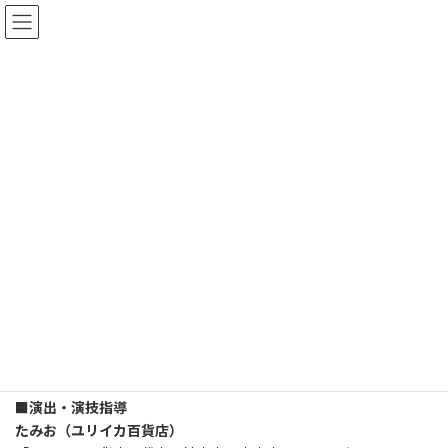
コ
ナ
さきら創造ミュージカル
ン
ビ
テ
ゲ
ン
ー
ツ
シ
主な制作スタッフ
へ
ョ
ス
ン
キ
に
ッ
移
トップページ
12「光の彼方に～蒼き湖の伝説～」
主な制作スタッフ
プ
動
■作家・脚本
吉峯 暁子
1982年からOSK日本歌劇団の唯一の座付き作家・演出家として40
作以上の作品を発表。
2003年にOSK日本歌劇団が解散した後はフリーの脚本・演出家と
して活躍。
「マツケンサンバⅡ」の作詞家でもある。
■演出・演技指導
たみお（ユリイカ百貨店）