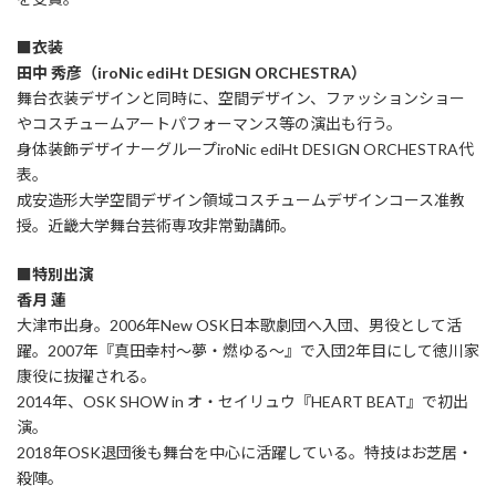
■衣装
田中 秀彦（iroNic ediHt DESIGN ORCHESTRA）
舞台衣装デザインと同時に、空間デザイン、ファッションショー
やコスチュームアートパフォーマンス等の演出も行う。
身体装飾デザイナーグループiroNic ediHt DESIGN ORCHESTRA代
表。
成安造形大学空間デザイン領域コスチュームデザインコース准教
授。近畿大学舞台芸術専攻非常勤講師。
■特別出演
香月 蓮
大津市出身。2006年New OSK日本歌劇団へ入団、男役として活
躍。2007年『真田幸村～夢・燃ゆる～』で入団2年目にして徳川家
康役に抜擢される。
2014年、OSK SHOW in オ・セイリュウ『HEART BEAT』で初出
演。
2018年OSK退団後も舞台を中心に活躍している。特技はお芝居・
殺陣。