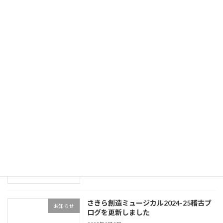
さきら創造ミュージカル2026開催決定の
お知らせ
お知らせ
2026年4月19日
「潜水バスのターミナル」の密着映像を
Uncategorized
公開しました
2025年3月16日
「潜水バスのターミナル」の公演の様子
Uncategorized
を公開しました
2025年3月15日
さきら創造ミュージカル2024-25稽古ブ
お知らせ
ログを更新しました